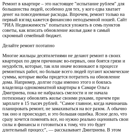
Ремонт в квартире – это настоящее "испытание рублем" для
большинства людей, особенно для тех, у кого едва хватает
денег на повседневные расходы. Впрочем, ремонт только на
первый взгляд кажется финансово неподъемной ношей. Сайт
"РИА Недвижимость" попытался уложить в семь пунктов
советы, как вписать обновление жилья даже в самый
скромный семейный бюджет.
Делайте ремонт поэтапно
Многие жильцы десятилетиями не делают ремонт в своих
квартирах по двум причинам: во-первых, они боятся грязи и
неудобств, которые, так или иначе возникают в процессе
ремонтных работ, но больше всего людей пугают космические
суммы, которые якобы придется потратить на обновление
дома. Например, долгие годы именно этого и боялась
владелица однокомнатной квартиры в Самаре Ольга
Дмитриева, пока не набралась смелости и не начала
потихоньку обновлять жилье своими руками, причем при
зарплате в 15 тысяч рублей. "Самое главное, когда начинаешь
планировать ремонт, не замахиваться на все разом. А обычно
так оно и происходит, и это большая ошибка. Ясное дело, что
сразу хочется поменять все, но нужно реально оценивать свои
силы и финансы и готовиться к тому, что это будет
длительный процесс", — рассказывает Дмитриева. В этом