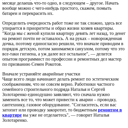
месяце делаешь что-то одно, в следующем – другое. Начать
вообще можно с чего-нибудь простого, скажем, помыть
батареи и перекрасить их.
Определить очередность работ тоже не так сложно, здесь все
упирается в приоритеты и образ жизни хозяев квартиры.
"Когда мы с женой купили квартиру девять лет назад, то денег
на ремонт почти не оставалось. А на руках – новорожденная
дочка, поэтому единогласно решили, что вначале приводим в
порядок детскую, потом занимаемся санузлом, потому что это
все-таки гигиена, а уж далее все остальное", — делится
опытом программист по профессии и ремонтных дел мастер
по призванию Семен Рокотов.
Вначале устраняйте аварийные участки
Чаще всего люди начинают делать ремонт по эстетическим
соображениям, что не совсем верно. Работники частного
семейного строительного подряда Наталья и Сергей
Золотаренко единодушно заявляют, что сначала нужно
заменить все то, что может привести к аварии – проводку,
сантехнику, газовое оборудование. "Согласитесь, если вас
затопит или проводку закоротит, то бюджетным
ремонтом в
квартире
вы уже не отделаетесь", — говорит Наталья
Золотаренко.